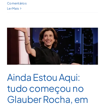
Comentários
Ler Mais
Ainda Estou Aqui:
tudo começou no
Glauber Rocha, em