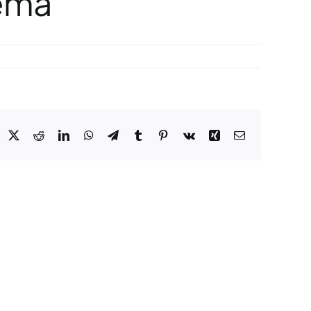
nema
acebook
X
Reddit
LinkedIn
WhatsApp
Telegram
Tumblr
Pinterest
Vk
Xing
E-
mail