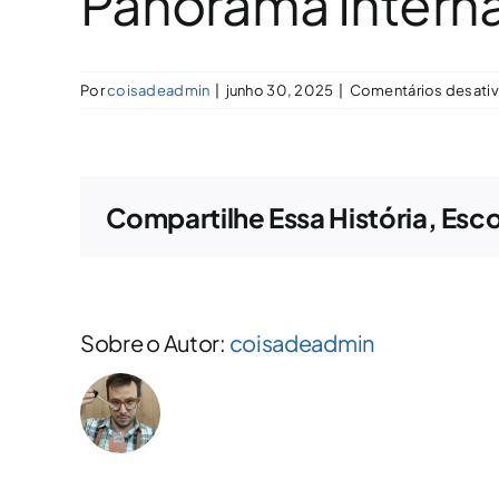
Panorama Intern
Por
coisadeadmin
|
junho 30, 2025
|
Comentários desati
Compartilhe Essa História, Esc
Sobre o Autor:
coisadeadmin