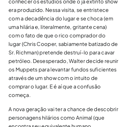
conhecer os estúdios onde o já extinto show
era produzido. Nessa visita, se entristece
com a decadência do lugar e se choca (em
uma hilária e, literalmente, gritante cena)
com o fato de que o rico comprador do
lugar (Chris Cooper, sabiamente batizado de
Sr. Richman) pretende destruí-lo para cavar
petróleo. Desesperado, Walter decide reunir
os Muppets para levantar fundos suficientes
através de um show com o intuito de
comprar o lugar. E é aí que a confusão
começa.
A nova geração vai ter a chance de descobrir
personagens hilários como Animal (que
encontra seu equivalente humano