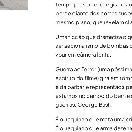
tempo presente, o registro ao
perde diante dos cortes suces
mesmo plano, que revelam cla
Uma ficção que dramatiza o q
sensacionalismo de bombas 
voar em câmera lenta.
Guerra ao Terror (uma péssim
espírito do filme) gira em to
e da barbárie representada pe
estamos no campo do bem e d
guerras, George Bush.
É o iraquiano que mata uma c
É o iraquiano que arma dezena