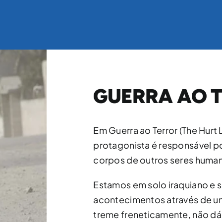
GUERRA AO 
Em Guerra ao Terror (The Hurt 
protagonista é responsável p
corpos de outros seres huma
Estamos em solo iraquiano e s
acontecimentos através de 
treme freneticamente, não dá 