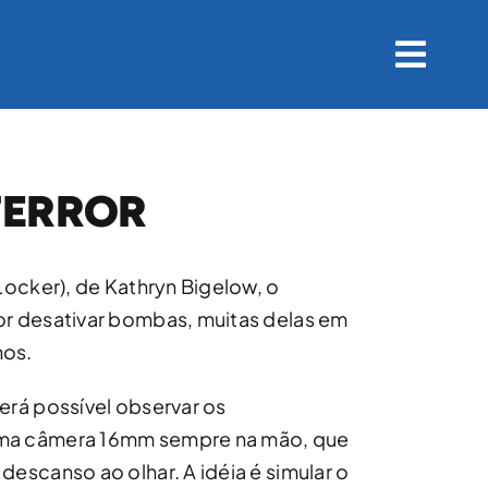
TERROR
Locker), de Kathryn Bigelow, o
or desativar bombas, muitas delas em
nos.
erá possível observar os
uma câmera 16mm sempre na mão, que
descanso ao olhar. A idéia é simular o