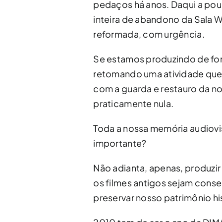
pedaços há anos. Daqui a p
inteira de abandono da Sala Wa
reformada, com urgência.
Se estamos produzindo de for
retomando uma atividade que
com a guarda e restauro da n
praticamente nula.
Toda a nossa memória audiovis
importante?
Não adianta, apenas, produzir
os filmes antigos sejam cons
preservar nosso patrimônio his