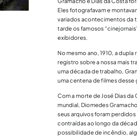
Gramacho e Dias da Costa for
Eles fotografavam e montavam 
variados acontecimentos da ter
tarde os famosos “cinejorna
exibidores.
No mesmo ano, 1910, a dupla 
registro sobre a nossa mais tr
uma década de trabalho, Gra
uma centena de filmes desse 
Com a morte de José Dias da C
mundial, Diomedes Gramacho p
seus arquivos foram perdidos
contraídas ao longo da décad
possibilidade de incêndio, alg