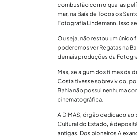
combustão com o qual as pelí
mar, na Baía de Todos os Sant
Fotografia Lindemann. Isso s
Ou seja, não restou um único 
poderemos ver Regatas na Ba
demais produções da Fotogra
Mas, se algum dos filmes da 
Costa tivesse sobrevivido, por
Bahia não possui nenhuma con
cinematográfica.
A DIMAS, órgão dedicado ao c
Cultural do Estado, é deposit
antigas. Dos pioneiros Alexa