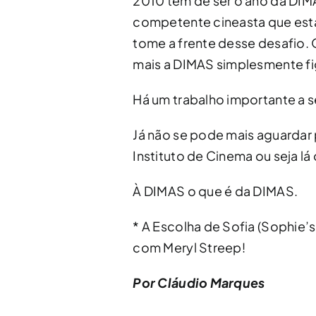
2010 tem de ser o ano da DIM
competente cineasta que está 
tome a frente desse desafio. 
mais a DIMAS simplesmente f
Há um trabalho importante a s
Já não se pode mais aguardar 
Instituto de Cinema ou seja lá 
À DIMAS o que é da DIMAS.
* A Escolha de Sofia (Sophie’s
com Meryl Streep!
Por Cláudio Marques