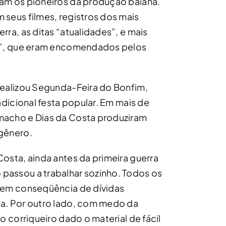
am os pioneiros da produção baiana.
seus filmes, registros dos mais
ra, as ditas “atualidades”, e mais
is”, que eram encomendados pelos
realizou Segunda-Feira do Bonfim,
adicional festa popular. Em mais de
macho e Dias da Costa produziram
gênero.
osta, ainda antes da primeira guerra
assou a trabalhar sozinho. Todos os
 em conseqüência de dívidas
a. Por outro lado, com medo da
o corriqueiro dado o material de fácil